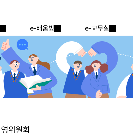
메인메뉴 바로가기
본문내용 바로가기
e-배움방
e-교무실
운영위원회