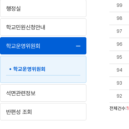
99
행정실
98
학교민원신청안내
97
96
학교운영위원회
95
학교운영위원회
94
93
석면관련정보
92
전체건수:
반편성 조회