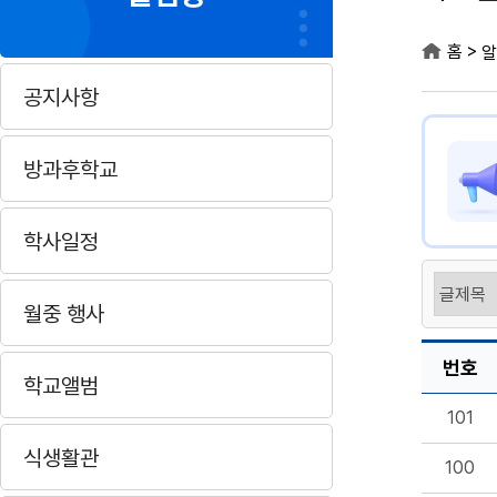
>
홈
알
공지사항
방과후학교
학사일정
월중 행사
번호
학교앨범
101
식생활관
100