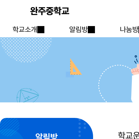
학교소개
알림방
나눔방
학교
알림방