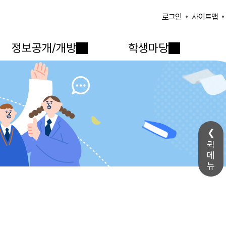
사이트맵
로그인
정보공개/개방
학생마당
퀵
메
뉴