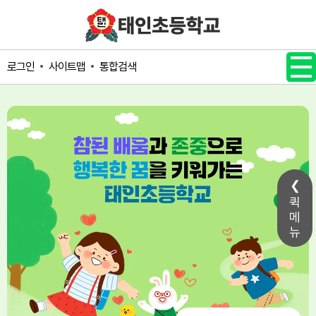
메인메뉴 바로가기
본문내용 바로가기
사이트맵
통합검색
로그인
퀵
메
뉴