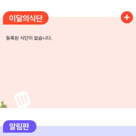
5
여름방학
이달의식단
6
여름방학
7
여름방학
등록된 식단이 없습니다.
8
토요휴업일
10
여름방학
11
여름방학
12
여름방학
13
여름방학
14
여름방학
15
광복절
알림판
15
광복절