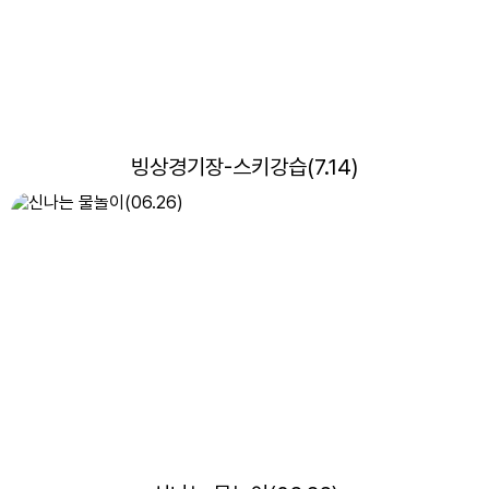
11
여름방학
12
여름방학
13
여름방학
빙상경기장-스키강습(7.14)
14
여름방학
15
광복절
15
여름방학
15
광복절
16
여름방학
17
대체공휴일
17
여름방학