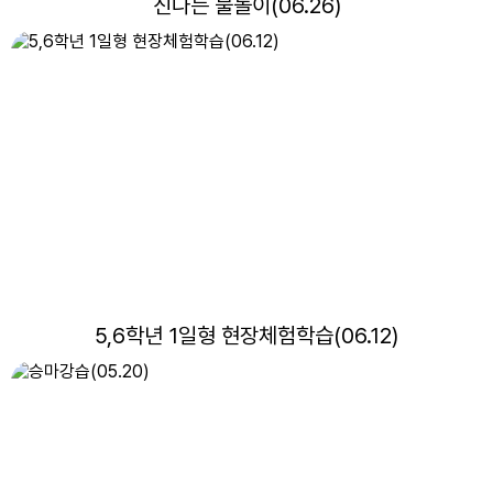
신나는 물놀이(06.26)
17
대체공휴일
18
여름방학
19
여름방학
20
여름개학식
22
토요휴업일
29
토요휴업일
5,6학년 1일형 현장체험학습(06.12)