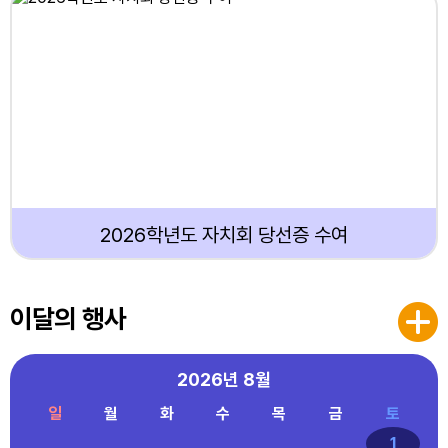
2026학년도 자치회 당선증 수여
이달의 행사
2026년
8월
일
월
화
수
목
금
토
1