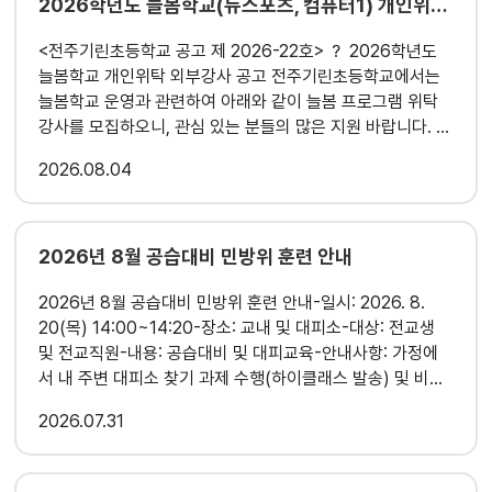
2026학년도 늘봄학교(뉴스포츠, 컴퓨터1) 개인위탁 강사 모집 공고
<전주기린초등학교 공고 제 2026-22호> ？ 2026학년도
늘봄학교 개인위탁 외부강사 공고 전주기린초등학교에서는
늘봄학교 운영과 관련하여 아래와 같이 늘봄 프로그램 위탁
강사를 모집하오니, 관심 있는 분들의 많은 지원 바랍니다. ？
1. 모집 분야 및 인원: 2개 프로그램, 2명 가. 맞춤형 프로그램
2026
08.04
은 시간당 40,000원 / 선택형 프로그램은 월 수강료×인원수
로 계산됨. 나. 우리 학교 2026학년도 늘봄학교 운영 계획에
따라 근무함. 다. 프로그램 운영 형태, 수강료, 대상 등은 추후
학교의 사정, 학생 모집 상황, 2026 늘봄학교 운영 지침에 따
2026년 8월 공습대비 민방위 훈련 안내
라 변동될 수 있음. 라. 시간별 최대 인원은 맞춤형 프로그램
2026년 8월 공습대비 민방위 훈련 안내-일시: 2026. 8.
25명, 선택형 프로그램 20명임. 마. 프로그램별 세부 내용 순
20(목) 14:00~14:20-장소: 교내 및 대피소-대상: 전교생
부서 인원 수업 요일,장소 반편성(늘봄시간표 참고) 대상 학
및 전교직원-내용: 공습대비 및 대피교육-안내사항: 가정에
년 정원 강사료 1 뉴스포츠 1명 화, 목 (40분) 맞춤형 2개반
서 내 주변 대피소 찾기 과제 수행(하이클래스 발송) 및 비상
1~2 반당 25명 차시당 40,000원 선택형 2개반 3~6 반당
시 국민행동요령 한번 더 숙지 *자세한 사항은 첨부파일 참고
20명 학생당 25,000원 2 컴퓨터 1명 월,수,금 (40분) 선택
2026
07.31
부탁드립니다.감사합니다.
형 4개반 1~6 반당 20명 학생당 30,000원 *세부 내용은
모집 공고 붙임문서를 참고하여 지원해 주시기 바랍니다.