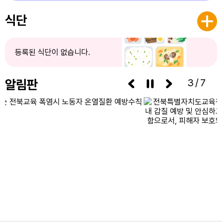
7
여름방학
식단
8
여름방학
8
토요휴업일
등록된 식단이 없습니다.
9
여름방학
10
여름방학
알림판
3/7
11
여름방학
12
여름방학
13
여름방학
14
여름방학
15
광복절
15
광복절
15
여름방학
16
여름방학
17
대체공휴일