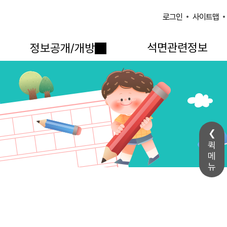
사이트맵
로그인
석면관련정보
정보공개/개방
퀵
메
뉴