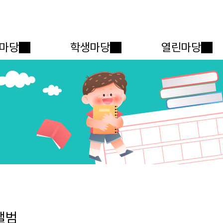
메인메뉴 바로가기
본문내용 바로가기
마당
학생마당
열린마당
앨범