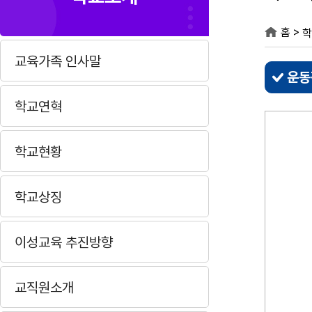
>
홈
학
교육가족 인사말
운동
학교연혁
학교현황
학교상징
이성교육 추진방향
교직원소개