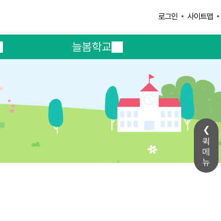
사이트맵
로그인
늘봄학교
퀵
메
뉴