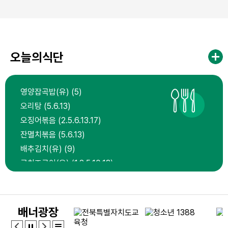
오늘의식단
영양잡곡밥(유) (5)
오리탕 (5.6.13)
오징어볶음 (2.5.6.13.17)
잔멸치볶음 (5.6.13)
배추김치(유) (9)
콘치즈구이(유) (1.2.5.10.13)
원산지
배너광장
쇠고기(종류) : 국내산(한우) 쇠고기 식육가공품 : 국내산 돼