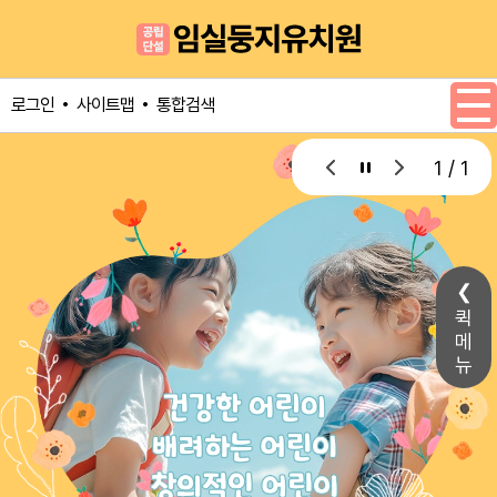
메인메뉴 바로가기
본문내용 바로가기
사이트맵
통합검색
로그인
1 / 1
퀵
메
뉴