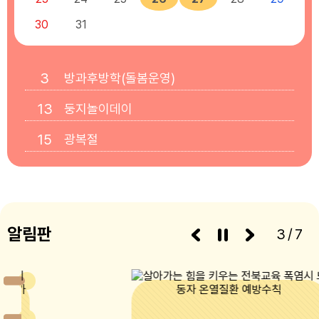
30
31
3
방과후방학(돌봄운영)
13
둥지놀이데이
15
광복절
17
대체공휴일
26
영화보는날(3, 4세)
27
알림판
영화보는날(5세)
3/7