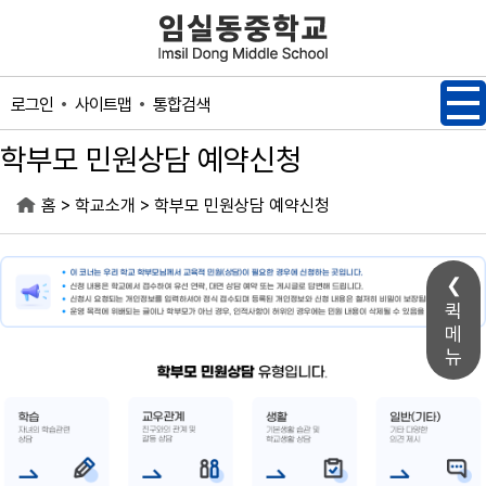
메인메뉴 바로가기
본문내용 바로가기
사이트맵
통합검색
로그인
학부모 민원상담 예약신청
>
>
홈
학교소개
학부모 민원상담 예약신청
퀵
메
뉴