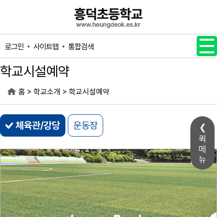
메인메뉴 바로가기
본문내용 바로가기
사이트맵
통합검색
로그인
학교시설예약
>
>
홈
학교소개
학교시설예약
체육관/강당
운동장
퀵
메
뉴