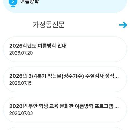
2
여름방학
3
여름방학
4
여름방학
공지사항
가정통신문
5
여름방학
6
여름방학
2026학년도 여름방학 안내
7
여름방학
2026
07.20
8
여름방학
8
토요휴업일
9
여름방학
2026년 3/4분기 먹는물(정수기수) 수질검사 성적서 공개
2026
07.15
10
여름방학
11
여름방학
12
여름방학
2026년 부안 학생 교육 문화관 여름방학 프로그램 안내
13
여름방학
2026
07.03
14
여름방학