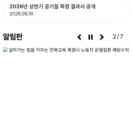
15
광복절
2026년 상반기 공기질 측정 결과서 공개
15
여름방학
2026
06.16
15
광복절
16
여름방학
알림판
3/7
17
대체공휴일
17
여름방학
17
대체공휴일
18
여름방학
19
여름방학
20
여름방학
21
여름개학식
22
토요휴업일
29
토요휴업일