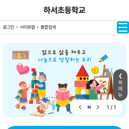
메인메뉴 바로가기
본문내용 바로가기
사이트맵
통합검색
로그인
퀵
메
뉴
1 / 1