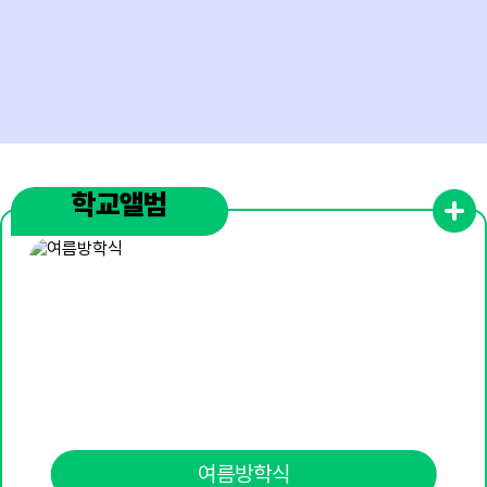
17
대체공휴일
18
개학식
28
안전교육(1,2학년)
학교앨범
여름방학식