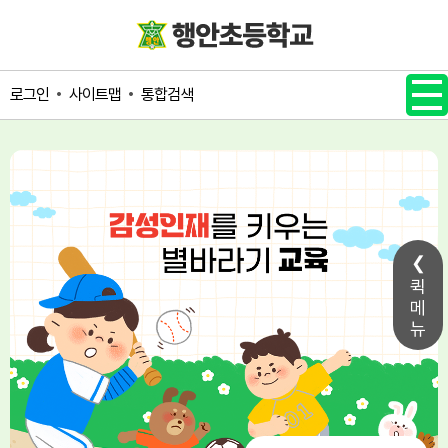
메인메뉴 바로가기
본문내용 바로가기
사이트맵
통합검색
로그인
퀵
메
뉴