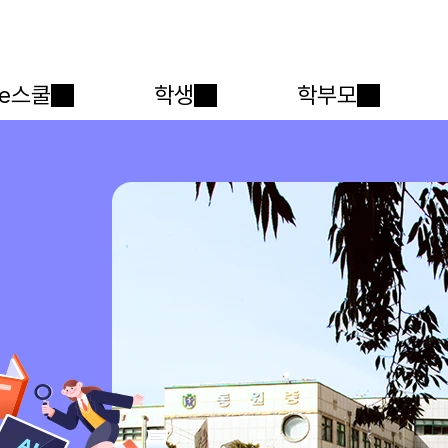
메인메뉴 바로가기
본문내용 바로가기
e스쿨
학생
학부모