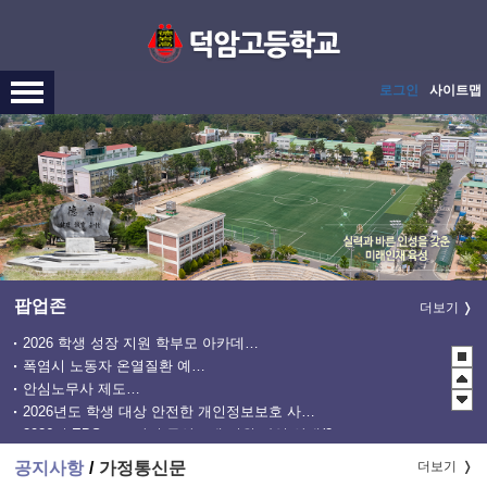
메인메뉴 바로가기
본문내용 바로가기
로그인
사이트맵
팝업존
더보기
2026 학생 성장 지원 학부모 아카데미 운영
폭염시 노동자 온열질환 예방수칙
안심노무사 제도 홍보
2026년도 학생 대상 안전한 개인정보보호 사례 공모전
2026년 EBS 고교강의 무상교재 지원 사업 안내(2학기 2차)
관행적 부패행위 등 행동강령 위반 집중신고기간 운영
공지사항
가정통신문
더보기
2027학년도 EBS 수능연계교재 정오표 안내