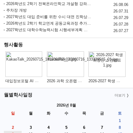
2026학년도 2학기 전북온라인학교 개설형 강좌 참여학생 모집(수정)
청소년 도박예방 카드뉴스
26.08.06
주차장 개방
2026 등굣길 교통안전 수칙
26.07.31
2026학년도 대학입시결과
2027학년도 대입 준비를 위한 수시 대면 진학상담 운영 및 신청 안내
26.07.29
2026학년도 2학기 학교연계 공동교육과정 추가 면접 대상자 발표
26.07.28
2027학년도 대학수학능력시험 시행세부계획 공고 및 원서접수 안내
26.07.27
행사활동
더보기
대입정보포털 AI 기반 대화형 대입 챗봇 서비스 고등학교 방문 체험
2026 과학 오픈랩 활동
2026-2027 학생 회장단 소견발표, 선거
월별학사일정
더보기
2026년 8월
일
월
화
수
목
금
토
1
2
3
4
5
6
7
8