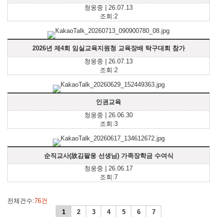
청웅중 | 26.07.13
조회:2
2026년 제4회 임실교육지원청 교육장배 탁구대회 참가
청웅중 | 26.07.13
조회:2
인권교육
청웅중 | 26.06.30
조회:3
순직교사(故김팔웅 선생님) 가족장학금 수여식
청웅중 | 26.06.17
조회:7
전체건수:
76건
1
2
3
4
5
6
7