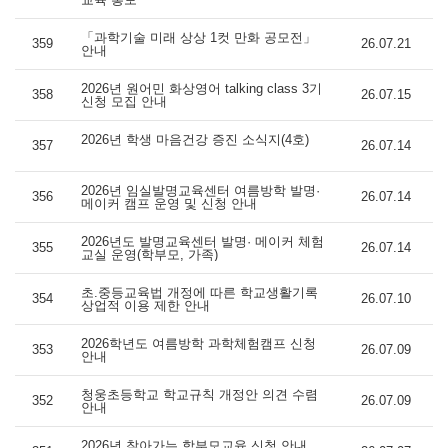
「과학기술 미래 상상 1컷 만화 공모전」
359
26.07.21
안내
2026년 원어민 화상영어 talking class 3기
358
26.07.15
신청 모집 안내
2026년 학생 마음건강 증진 소식지(4호)
357
26.07.14
2026년 임실발명교육센터 여름방학 발명·
356
26.07.14
메이커 캠프 운영 및 신청 안내
2026년도 발명교육센터 발명· 메이커 체험
355
26.07.14
교실 운영(학부모, 가족)
초.중등교육법 개정에 따른 학교생활기록
354
26.07.10
상업적 이용 제한 안내
2026학년도 여름방학 과학체험캠프 신청
353
26.07.09
안내
청웅초등학교 학교규칙 개정안 의견 수렴
352
26.07.09
안내
2026년 찾아가는 학부모교육 신청 안내