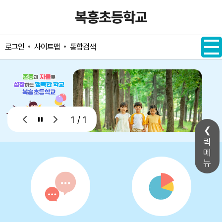
메인메뉴 바로가기
본문내용 바로가기
사이트맵
통합검색
로그인
1 / 1
퀵
메
뉴