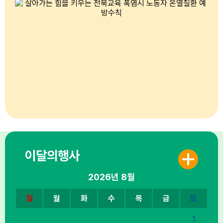
이달의행사
2026년
8월
일
월
화
수
목
금
토
1