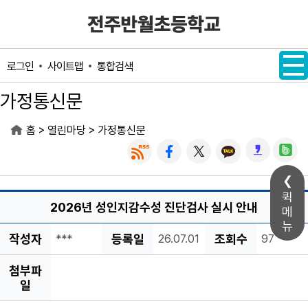
메인메뉴 바로가기
본문내용 바로가기
사이트맵
통합검색
로그인
가정통신문
>
>
홈
열린마당
가정통신문
퀵
2026년 성인지감수성 진단검사 실시 안내
메
뉴
작성자
등록일
조회수
***
26.07.01
97
첨부파
일