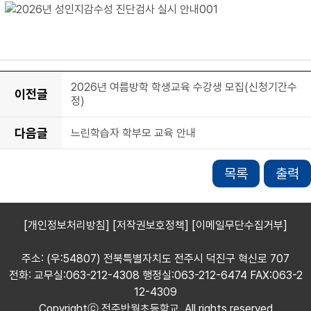
2026년 여름방학 학생교육 수강생 모집(신청기간수
이전글
정)
다음글
느린학습자 학부모 교육 안내
목록
출력
[개인정보처리방침]
[저작권보호정책]
[이메일무단수집거부]
주소: (우:54807) 전북특별자치도 전주시 덕진구 혁신로 707
전화: 교무실:063-212-4308 행정실:063-212-6474 FAX:063-2
12-4309
Copyrightⓒ 전주반월초등학교. All rights reserved