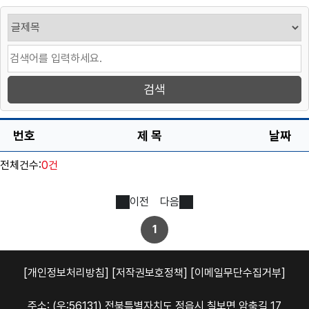
번호
제 목
날짜
전체건수:
0건
이전
다음
1
[개인정보처리방침]
[저작권보호정책]
[이메일무단수집거부]
주소: (우:56131) 전북특별자치도 정읍시 칠보면 암축길 17