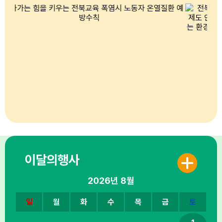
이달의행사
2026년
8월
일
월
화
수
목
금
토