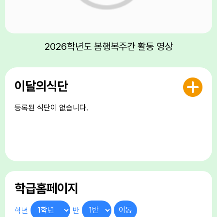
17
대체공휴일
17
여름방학
17
대체공휴일
2026학년도 봄행복주간 활동 영상
18
여름방학
19
여름방학
이달의식단
22
토요휴업일
29
토요휴업일
등록된 식단이 없습니다.
학급홈페이지
학년
반