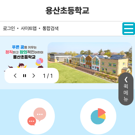
메인메뉴 바로가기
본문내용 바로가기
사이트맵
통합검색
로그인
1 / 1
퀵
메
뉴