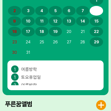
1
2
3
4
5
6
7
8
9
10
11
12
13
14
15
16
17
18
19
20
21
22
23
24
25
26
27
28
29
30
31
1
여름방학
1
토요휴업일
2
여름방학
3
여름방학
4
여름방학
푸른꿈앨범
5
여름방학