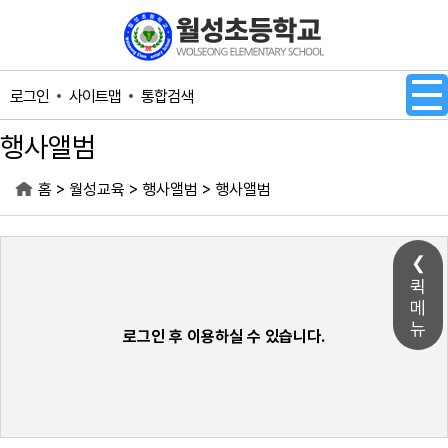
메인메뉴 바로가기
본문내용 바로가기
사이트맵
통합검색
로그인
행사앨범
>
>
>
홈
월성교육
행사앨범
행사앨범
퀵
메
뉴
로그인 후 이용하실 수 있습니다.