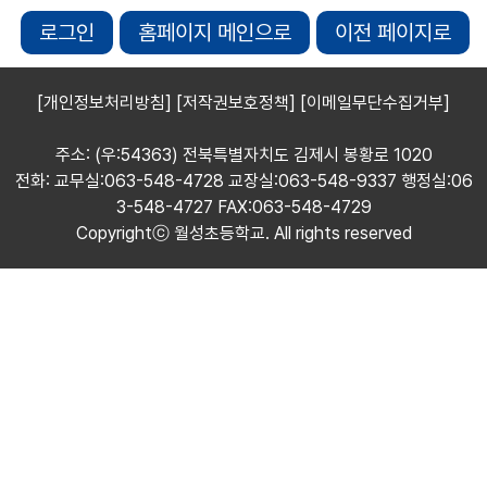
로그인
홈페이지 메인으로
이전 페이지로
[개인정보처리방침]
[저작권보호정책]
[이메일무단수집거부]
주소: (우:54363) 전북특별자치도 김제시 봉황로 1020
전화: 교무실:063-548-4728 교장실:063-548-9337 행정실:06
3-548-4727 FAX:063-548-4729
Copyrightⓒ 월성초등학교. All rights reserved