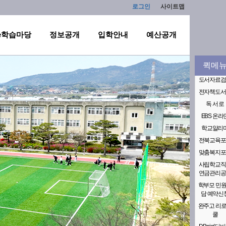
로그인
사이트맵
e학습마당
정보공개
입학안내
예산공개
퀵메
도서자료검
전자책도서
독 서 로
EBS 온라
학교알리
전북교육포
맞춤복지포
사립학교직
연금관리공
학부모 민
담 예약신
완주고 리
쿨