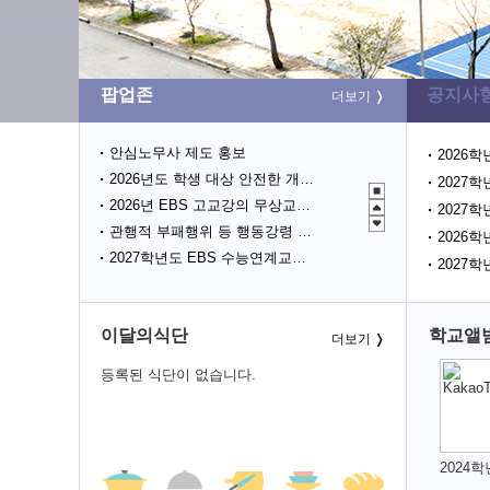
팝업존
공지사
더보기
안심노무사 제도 홍보
2026
2026년도 학생 대상 안전한 개인정보보호 사례 공모전
2027
2026년 EBS 고교강의 무상교재 지원 사업 안내(2학기 2차)
2027
관행적 부패행위 등 행동강령 위반 집중신고기간 운영
2026
2027학년도 EBS 수능연계교재 정오표 안내
2027
청소년 도박예방 카드뉴스
2026 학생 성장 지원 학부모 아카데미 운영
이달의식단
학교앨
폭염시 노동자 온열질환 예방수칙
더보기
등록된 식단이 없습니다.