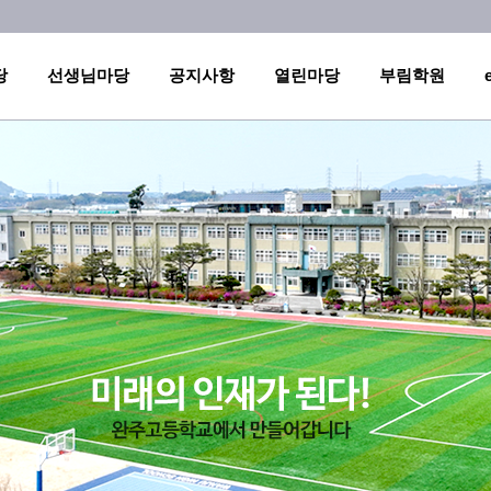
메인메뉴 바로가기
본문내용 바로가기
당
선생님마당
공지사항
열린마당
부림학원