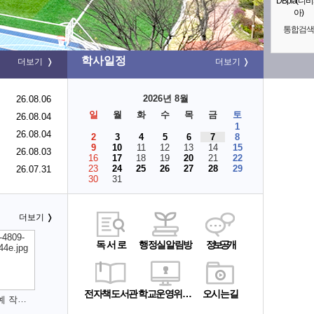
DBpia(디
아)
통합검색
학사일정
더보기
더보기
2026년 8월
26.08.06
일
월
화
수
목
금
토
26.08.04
1
26.08.04
2
3
4
5
6
7
8
9
10
11
12
13
14
15
26.08.03
16
17
18
19
20
21
22
23
24
25
26
27
28
29
26.07.31
30
31
더보기
독 서 로
행정실알림방
정보공개
전자책도서관
학교운영위원회
오시는길
완주군 초중고생 문예 작품 현상 공모 시상식