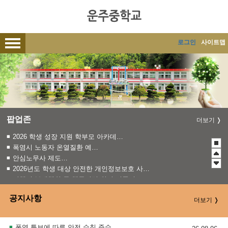
메인메뉴 바로가기
본문내용 바로가기
로그인
사이트맵
팝업존
더보기
2026 학생 성장 지원 학부모 아카데미 운영
폭염시 노동자 온열질환 예방수칙
안심노무사 제도 홍보
2026년도 학생 대상 안전한 개인정보보호 사례 공모전
관행적 부패행위 등 행동강령 위반 집중신고기간 운영
2026 완주교육지원청 청렴 서한문
공지사항
더보기
청소년 도박예방 카드뉴스
학교폭력 예방 서한문(SPO)
폭염 특보에 따른 안전 수칙 준수