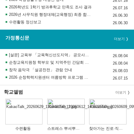
26.07.16
2026학년도 1학기 방과후학교 만족도 조사 결과
26.07.16
2026년 사무직원 행정대체(교육행정) 최종 합격자 발표 및 채용후보자 등록 공고
26.06.30
수련활동 정산보고
26.06.30
가정통신문
더보기
[설문] 교육부 「교육혁신선도지역」 공모사업 교육공동체 의견수렴 설문조사 안내
26.08.04
순창교육지원청 학부모 및 지역주민 간담회 참석 안내
26.08.04
창작 음악극 「설공찬전」 관람 안내
26.08.03
2026 순창학력지원센터 여름방학 프로그램 참가학생 추가 모집
26.07.15
학교앨범
더보기
스트레스 뿌셔뿌셔 행사
찾아가는 진로·직업 체험
수련활동