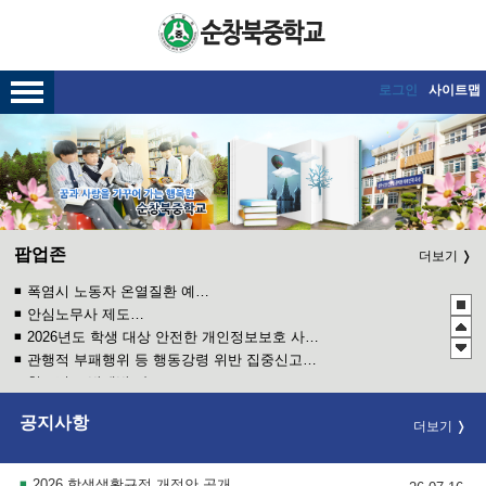
메인메뉴 바로가기
본문내용 바로가기
로그인
사이트맵
팝업존
더보기
폭염시 노동자 온열질환 예방수칙
안심노무사 제도 홍보
2026년도 학생 대상 안전한 개인정보보호 사례 공모전
관행적 부패행위 등 행동강령 위반 집중신고기간 운영
청소년 도박예방 카드뉴스
2026 학생 성장 지원 학부모 아카데미 운영
공지사항
더보기
2026 학생생활규정 개정안 공개