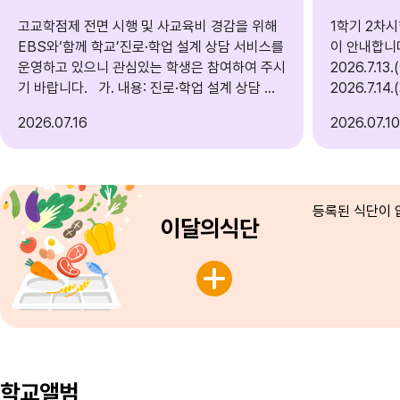
고교학점제 전면 시행 및 사교육비 경감을 위해
1학기 2차
EBS와‘함께 학교’진로·학업 설계 상담 서비스를
이 안내합니다
운영하고 있으니 관심있는 학생은 참여하여 주시
2026.7.1
기 바랍니다. 가. 내용: 진로·학업 설계 상담 서
2026.7.14
비스 안내 나. 대상: 전국 중·고등학생 및 학부모
2026
07.16
2026
07.10
다. 운영방식:‘함께 학교’누리집 내 학생 수시 신
청하고, 진로·진학지도 전문성을 갖춘 현직 교사
로 구성된 지원단이 답변하는 형태로 상담 운영
(URL)
https://www.togetherschool.go.kr/consult
등록된 식단이 
이달의식단
ing/consultingReqMain 라. 협조사항: 관내 중·
고등학교 누리집에 홍보자료 탑재 마. 관련문의:
carrer@ebs.co.kr 붙임 1. 2026년 진로·학업
설계 컨설팅 안내자료 1부. 2. 진로·학업 설계 컨
설팅 신청방법 1부. 3. 진로·학업 설계 컨설팅 안
내 포스터 1부. 끝.
학교앨범