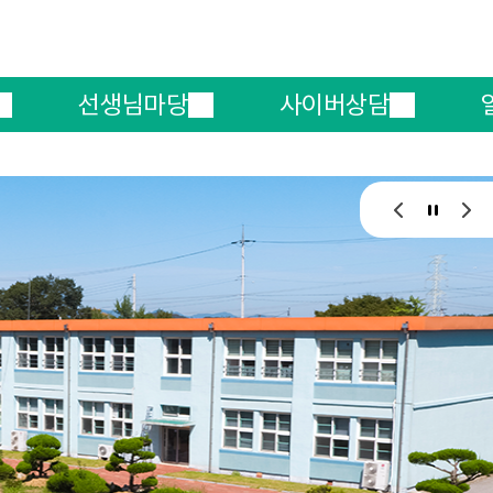
메인메뉴 바로가기
본문내용 바로가기
선생님마당
사이버상담