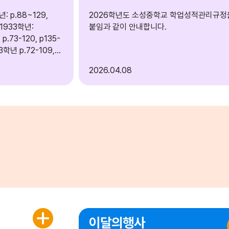
: p.88~129,
2026학년도 소성중학교 학업성적관리규정
~1933학년:
붙임과 같이 안내합니다.
53학년 p.72-109,
2026
04.08
 ？ [사회/
단원)2학년: p
 12~142(1~4단원)
년: 2단원, 6단원 3
145
이달의행사