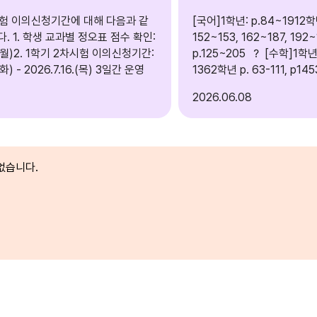
시험 이의신청기간에 대해 다음과 같
[국어]1학년: p.84~1912학년
. 1. 학생 교과별 정오표 점수 확인:
152~153, 162~187, 192
3.(월)2. 1학기 2차시험 이의신청기간:
p.125~205 ？ [수학]1학년 p.73-120, p135-
.(화) - 2026.7.16.(목) 3일간 운영
1362학년 p. 63-111, p14
p126 ？ [영어]1학년: 2단원 ~ 3단원2학년: 2
2026
06.08
단원 ~ 3단원3학년: 2단원 ~ 3단원
역사]1학년: p 8~89(1~4
10~99(1~3단원)3학년: p
？ [과학]1학년: p98~1652학년:p100~1733
없습니다.
학년:p80~139 ？ [기술가정]1학년: 1단원~2
단원-01, 4단원-01~022학
학년: 3단원 ？ [한문]2학년: 1과~7과(p.43)
？ [도덕]1학년: p10~p602학년:
p124~p1903학년: p69~p