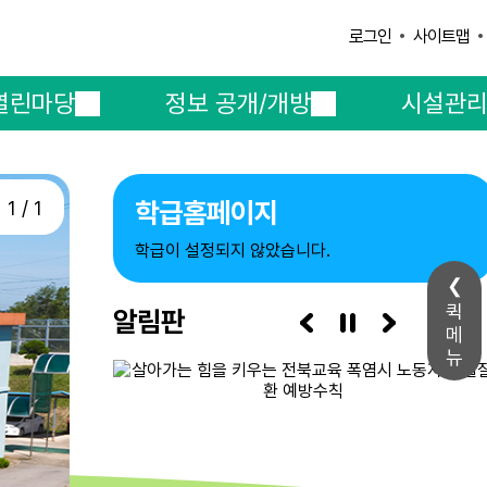
사이트맵
로그인
열린마당
정보 공개/개방
시설관
학급홈페이지
1 / 1
학급이 설정되지 않았습니다.
퀵
알림판
3/6
메
뉴