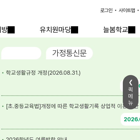
사이트맵
로그인
개방
유치원마당
늘봄학교
공지사항
가정통신문
학교생활규정 개정(2026.08.31.)
2026
퀵
메
뉴
[초.중등교육법]개정에 따른 학교생활기록 상업적 이용 제한
2026
2026학년도 여름방학 안내