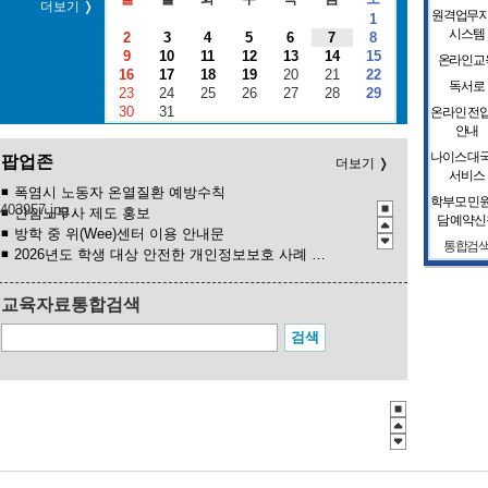
더보기
원격업무
1
시스템
2
3
4
5
6
7
8
9
10
11
12
13
14
15
온라인교
16
17
18
19
20
21
22
독서로
23
24
25
26
27
28
29
30
31
온라인 전
안내
나이스 대
팝업존
더보기
서비스
폭염시 노동자 온열질환 예방수칙
학부모 민
안심노무사 제도 홍보
담 예약신
방학 중 위(Wee)센터 이용 안내문
통합검
2026년도 학생 대상 안전한 개인정보보호 사례 공모전
관행적 부패행위 등 행동강령 위반 집중신고기간 운영
청소년 도박예방 카드뉴스
교육자료통합검색
익산 AI·디지털 리터러시
익산교육지원청 진로·진학 상담 프로그램(4월) 안내
2026 학생 성장 지원 학부모 아카데미 운영