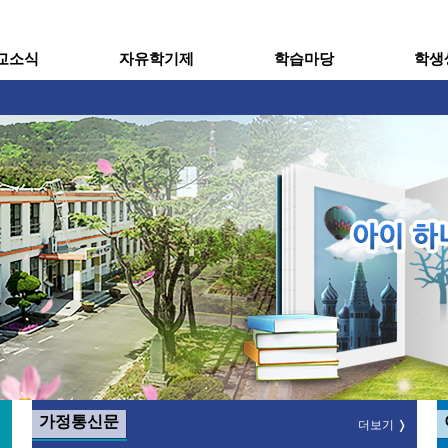
메인메뉴 바로가기
본문내용 바로가기
교소식
자유학기제
학습마당
학생
가정통신문
더보기