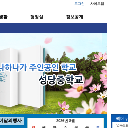
로그인
사이트맵
생활
행정실
정보공개
퀵메
이달의행사
2026년 8월
업무포
일
월
화
수
목
금
토