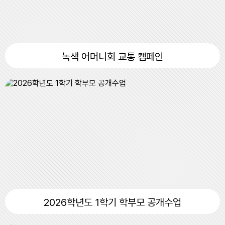
11
여름방학
12
여름방학
13
여름방학
녹색 어머니회 교통 캠페인
14
여름방학
15
광복절
15
여름방학
15
광복절
16
여름방학
17
대체공휴일
17
여름방학
17
대체공휴일
22
토요휴업일
29
토요휴업일
2026학년도 1학기 학부모 공개수업