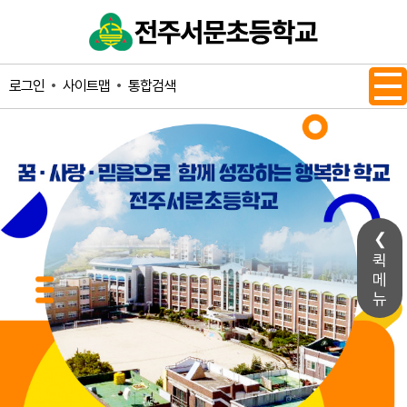
메인메뉴 바로가기
본문내용 바로가기
사이트맵
통합검색
로그인
퀵
메
뉴