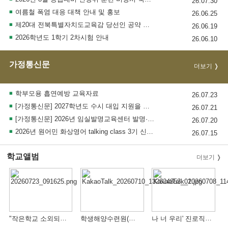
26.07.30
여름철 폭염 대응 대책 안내 및 홍보
26.06.25
제20대 전북특별자치도교육감 당선인 공약 이행을 위한 소통게시판 안내
26.06.19
2026학년도 1학기 2차시험 안내
26.06.10
가정통신문
더보기
학부모용 흡연예방 교육자료
26.07.23
[가정통신문] 2027학년도 수시 대입 지원을 위한 대입설명회 안내
26.07.21
[가정통신문] 2026년 임실발명교육센터 발명·메이커 체험교실 운영 안내
26.07.20
2026년 원어민 화상영어 talking class 3기 신청 모집 안내
26.07.15
학교앨범
더보기
"작은학교 소외되지 않도록 문화.체육 활동 지원" - 전북교육소식
학생해양수련원(부안)
나 너 우리' 진로직업체험(제과제빵)