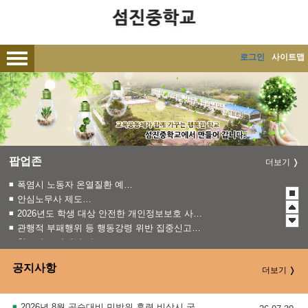
메인메뉴 바로가기
본문내용 바로가기
로그인
사이트맵
팝업존
더보기
폭염시 노동자 온열질환 예방수칙
안심노무사 제도 홍보
2026년도 학생 대상 안전한 개인정보보호 사례 공모전
관행적 부패행위 등 행동강령 위반 집중신고기간 운영
청소년 도박예방 카드뉴스
2026 학생 성장 지원 학부모 아카데미 운영
공지사항
더보기
2026년 8월 공습대비 민방위 훈련 비상시 국민행동요령 홍보