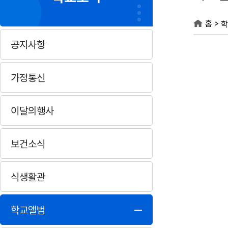
>
홈
학
공지사항
가정통신
이달의행사
보건소식
식생활관
학교앨범