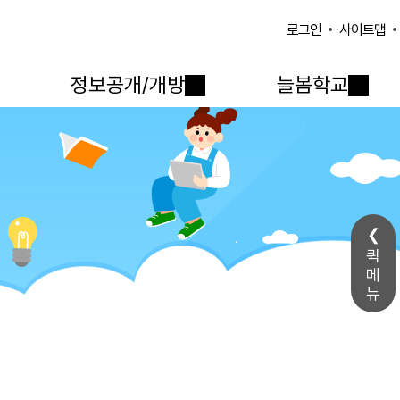
사이트맵
로그인
정보공개/개방
늘봄학교
퀵
메
뉴