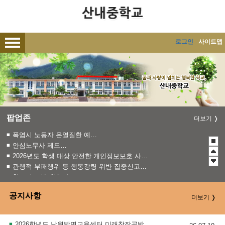
메인메뉴 바로가기
본문내용 바로가기
로그인
사이트맵
팝업존
더보기
폭염시 노동자 온열질환 예방수칙
안심노무사 제도 홍보
2026년도 학생 대상 안전한 개인정보보호 사례 공모전
관행적 부패행위 등 행동강령 위반 집중신고기간 운영
청소년 도박예방 카드뉴스
2026 학생 성장 지원 학부모 아카데미 운영
공지사항
더보기
2026학년도 남원발명교육센터 미래창작공방 여름방학 프로그램 운영 안