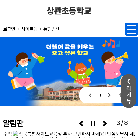
메인메뉴 바로가기
본문내용 바로가기
사이트맵
통합검색
로그인
퀵
메
1 / 1
뉴
알림판
3/8