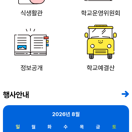
식생활관
학교운영위원회
정보공개
학교예결산
행사안내
2026년
8월
일
월
화
수
목
금
토