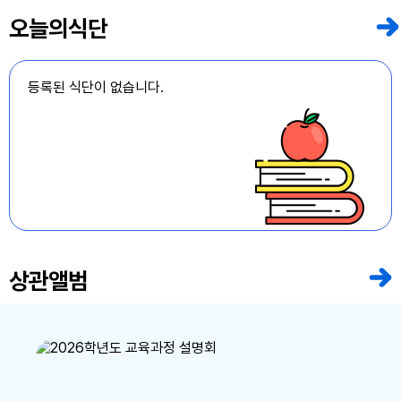
5
여름방학
오늘의식단
6
여름방학
7
여름방학
등록된 식단이 없습니다.
8
토요휴업일
10
여름방학
11
여름방학
12
여름방학
13
여름방학
상관앨범
14
여름방학
15
광복절
15
광복절