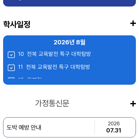
학사일정
2026년
8월
10
전북 교육발전 특구 대학탐방
11
전북 교육발전 특구 대학탐방
15
광복절
17
대체공휴일
공지사항
가정통신문
20
개학식
2026
도박 예방 안내
07.31