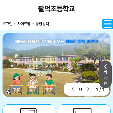
메인메뉴 바로가기
본문내용 바로가기
사이트맵
통합검색
로그인
퀵
메
뉴
1 / 1