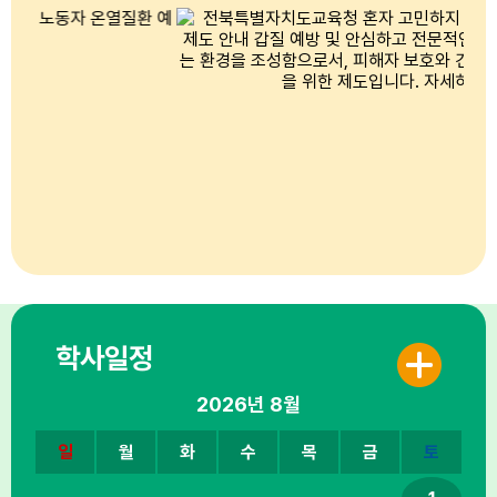
학사일정
2026년
8월
일
월
화
수
목
금
토