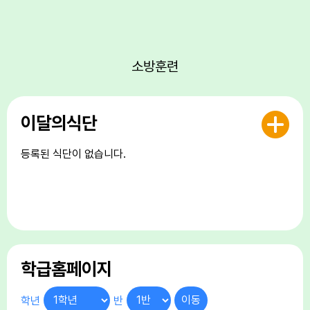
17
대체공휴일
17
여름방학
17
대체공휴일
소방훈련
18
여름방학
19
여름개학식
이달의식단
22
토요휴업일
29
토요휴업일
등록된 식단이 없습니다.
학급홈페이지
학년
반