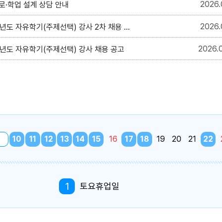
2026
진로·학업 설계 상담 안내
2026
년도 자유학기(주제선택) 강사 2차 채용 공고
2026
학년도 자유학기(주제선택) 강사 채용 공고
9
10
11
12
13
14
15
16
17
18
19
20
21
22
1
토요휴업일
4
여름방학