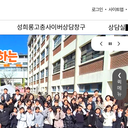
사이트맵
로그인
성희롱고충사이버상담창구
상담실
퀵
메
뉴