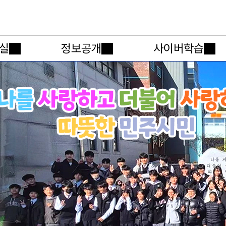
메인메뉴 바로가기
본문내용 바로가기
실
정보공개
사이버학습