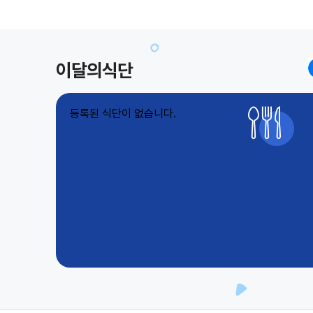
6
여름방학
8
토요휴업일
이달의식단
11
여름방학
등록된 식단이 없습니다.
14
여름방학
17
대체공휴일
22
토요휴업일