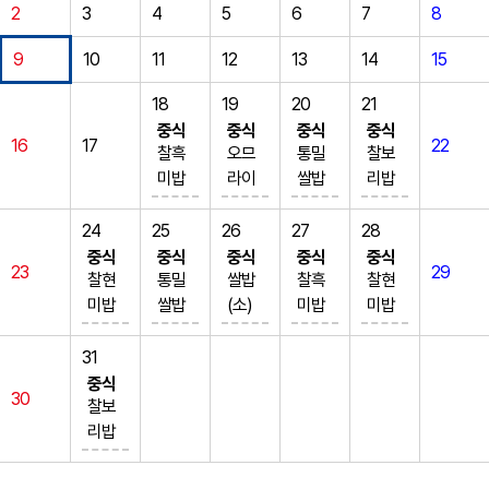
2
3
4
5
6
7
8
9
10
11
12
13
14
15
18
19
20
21
중식
중식
중식
중식
16
17
22
찰흑
오므
통밀
찰보
미밥
라이
쌀밥
리밥
닭고
스&
(6)
새우
기미
소스
오징
카레
24
25
26
27
28
역국
(1.2.
어뭇
우동
중식
중식
중식
중식
중식
23
29
(5.6.1
5.6.1
국 (5.
(2.5.
찰현
통밀
쌀밥
찰흑
찰현
5)
0.12.1
6.17)
6.9.1
미밥
쌀밥
(소)
미밥
미밥
등갈
3.16.1
갈치
2.13.1
돼지
(6)
볼로
닭개
열무
비김
8)
포감
6.18)
김치
한우
네제
장 (1.
된장
31
치찜
미소
자조
해물
짜글
조랭
스파
13.1
국 (5.
중식
30
(5.6.
팽이
림 (5.
짬뽕
이 (5.
이떡
게티
5)
6.13)
찰보
9.10.
된장
6.13)
국 (5.
9.10.
국 (1.
(1.2.
아몬
고춧
리밥
13)
국 (5.
게맛
6.9.1
13)
5.6.1
5.6.1
드멸
잎무
경상
취나
6)
살미
3.17.1
느타
6)
0.12.1
치볶
침
도소