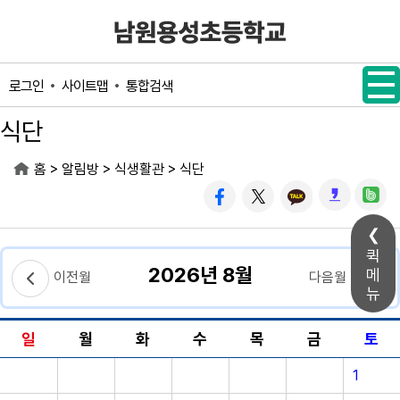
메인메뉴 바로가기
본문내용 바로가기
사이트맵
통합검색
로그인
식단
>
>
>
홈
알림방
식생활관
식단
퀵
2026년 8월
메
이전월
다음월
뉴
일
월
화
수
목
금
토
1