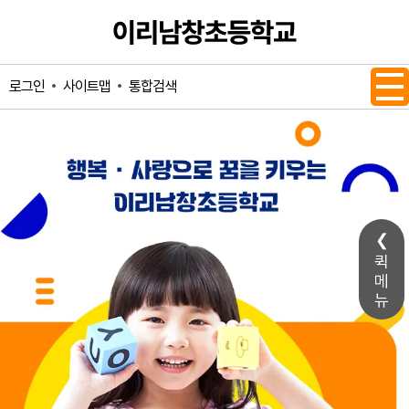
메인메뉴 바로가기
본문내용 바로가기
사이트맵
통합검색
로그인
퀵
메
뉴