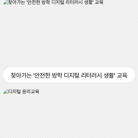
15
여름방학
15
광복절
15
광복절
16
여름방학
17
여름방학
17
대체공휴일
17
여름방학
17
대체공휴일
찾아가는 '안전한 방학 디지털 리터러시 생활' 교육
18
여름방학
18
여름방학
19
여름방학
19
여름방학
20
여름방학
20
여름방학