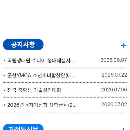
공지사항
2026
08.07
국립생태원 주니어 생태해설사 모집 안내
2026
07.22
군산YMCA 소년소녀합창단(대한민국) & 홍콩입스소년소녀합창단(홍콩) 교류음악회
2026
07.06
전국 중학생 미술실기대회
2026
07.02
2026년 <자기신청 장학금> (2기) 모집 홍보
가정통신문