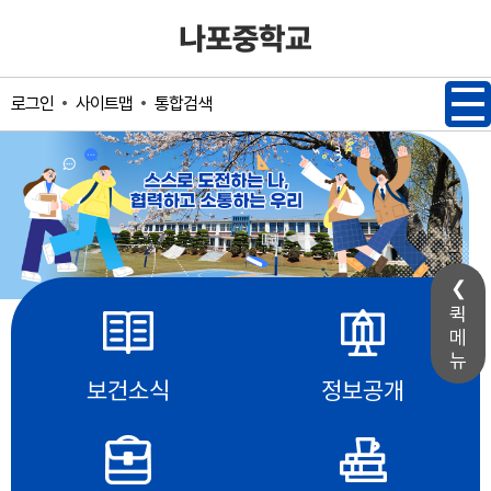
메인메뉴 바로가기
본문내용 바로가기
사이트맵
통합검색
로그인
퀵
메
뉴
보건소식
정보공개