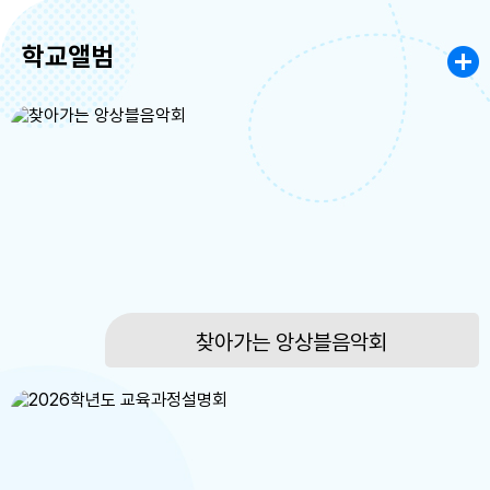
6
여름방학
학교앨범
7
여름방학
8
여름방학
8
토요휴업일
9
여름방학
10
여름방학
11
여름방학
12
여름방학
찾아가는 앙상블음악회
13
여름방학
14
여름방학
15
광복절