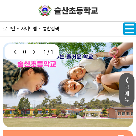
메인메뉴 바로가기
본문내용 바로가기
사이트맵
통합검색
로그인
1 / 1
퀵
메
뉴