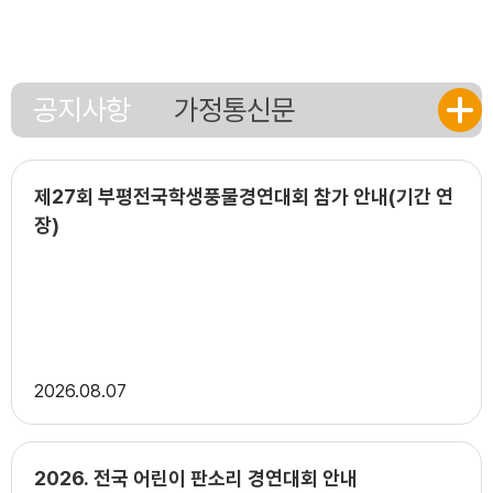
15
광복절
15
여름방학
15
광복절
공지사항
가정통신문
16
여름방학
17
대체공휴일
17
여름방학
제27회 부평전국학생풍물경연대회 참가 안내(기간 연
17
대체공휴일
장)
18
여름방학
19
여름방학
22
토요휴업일
29
토요휴업일
2026
08.07
2026. 전국 어린이 판소리 경연대회 안내