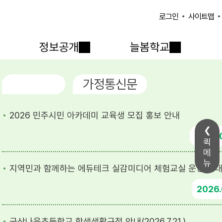
사이트맵
로그인
정보공개
늘봄학교
공지사항
가정통신문
2026 민주시민 아카데미 교육생 모집 홍보 안내
2026
퀵
메
뉴
지역민과 함께하는 에듀테크 실감미디어 체험교실 운영 안
2026
군산나운초등학교 학생생활규정 안내(2026.7.21.)