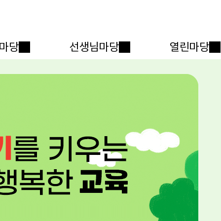
메인메뉴 바로가기
본문내용 바로가기
마당
선생님마당
열린마당