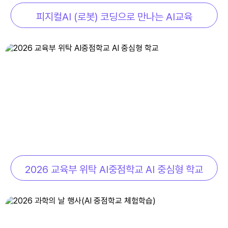
피지컬AI (로봇) 코딩으로 만나는 AI교육
15
광복절
16
여름방학
17
대체공휴일
17
여름방학
17
대체공휴일
18
여름방학
19
여름개학식
20
여름개학식
2026 교육부 위탁 AI중점학교 AI 중심형 학교
22
토요휴업일
29
토요휴업일