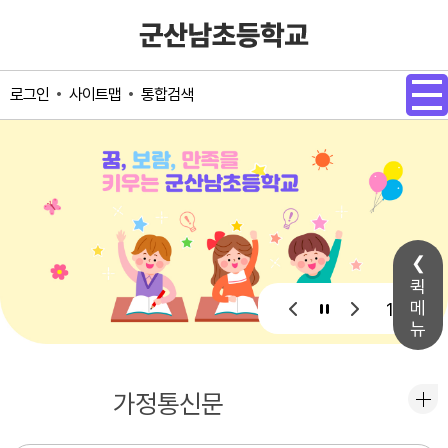
메인메뉴 바로가기
본문내용 바로가기
사이트맵
통합검색
로그인
퀵
메
1 / 1
뉴
공지사항
가정통신문