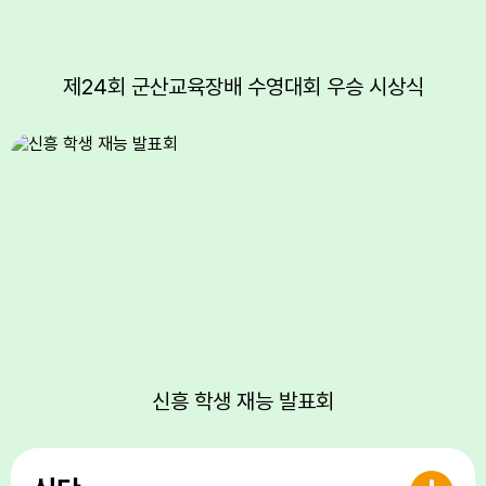
14
여름방학
15
광복절
15
광복절
제24회 군산교육장배 수영대회 우승 시상식
17
대체공휴일
17
대체공휴일
18
여름방학
19
여름방학
20
여름방학
21
2학기 시업식
22
토요휴업일
24
학교폭력예방교육
24
친구사랑주간
신흥 학생 재능 발표회
25
민주시민교육주간
28
2학기 임원선출