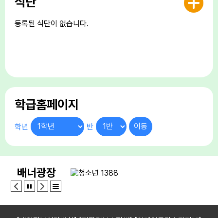
식단
29
토요휴업일
등록된 식단이 없습니다.
학급홈페이지
학년
반
배너광장