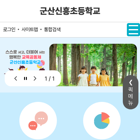
메인메뉴 바로가기
본문내용 바로가기
사이트맵
통합검색
로그인
1 / 1
퀵
메
뉴