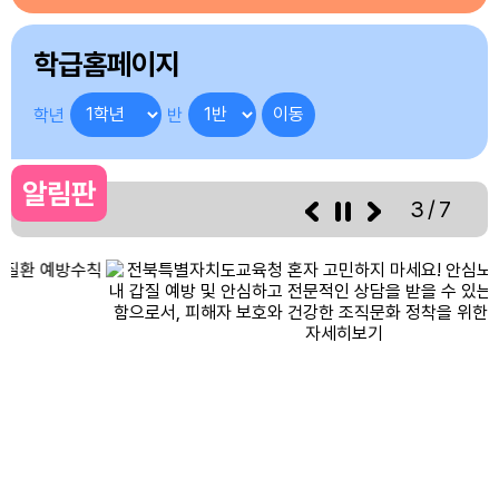
학급홈페이지
학년
반
알림판
3/7