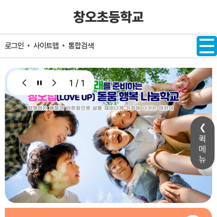
메인메뉴 바로가기
본문내용 바로가기
사이트맵
통합검색
로그인
1 / 1
퀵
메
뉴