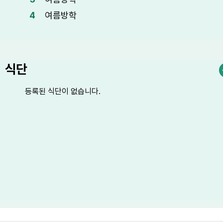
4
여름방학
5
여름방학
6
여름방학
7
여름방학
식단
8
토요휴업일
등록된 식단이 없습니다.
10
여름방학
11
여름방학
12
여름방학
13
여름방학
14
여름방학
15
광복절
15
광복절
17
대체공휴일
17
대체공휴일