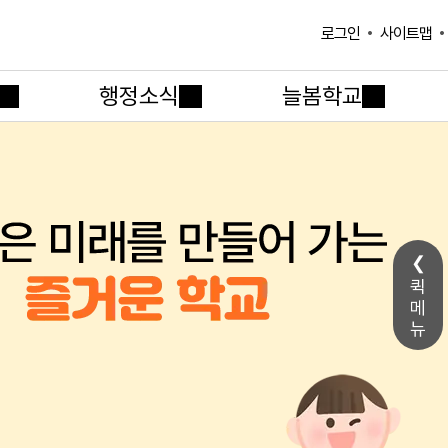
사이트맵
로그인
행정소식
늘봄학교
퀵
메
뉴