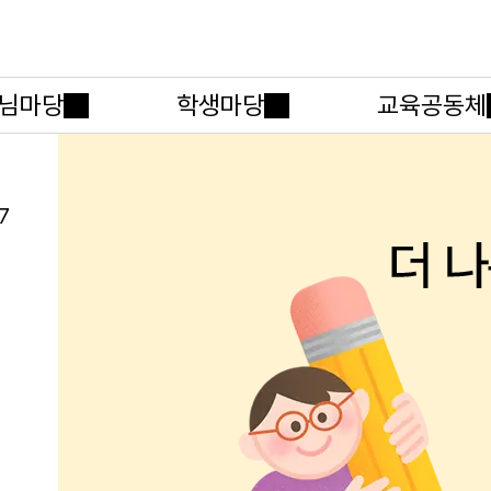
메인메뉴 바로가기
본문내용 바로가기
님마당
학생마당
교육공동체
7