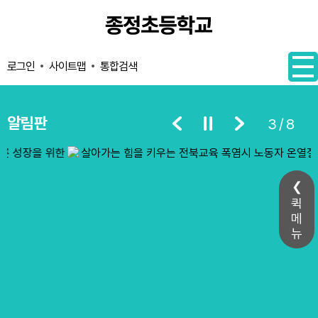
메인메뉴 바로가기
본문내용 바로가기
사이트맵
통합검색
로그인
알림판
3/8
퀵
메
뉴