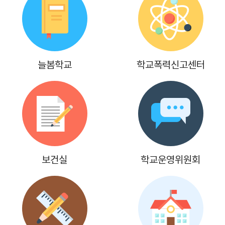
7
여름방학
8
여름방학
8
토요휴업일
9
여름방학
늘봄학교
학교폭력신고센터
10
여름방학
11
여름방학
12
여름방학
13
여름방학
보건실
학교운영위원회
14
여름방학
15
광복절
15
여름방학