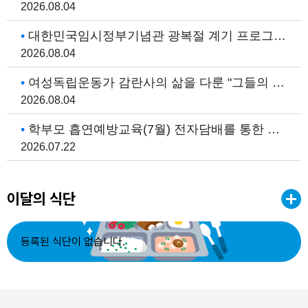
2026
08.04
31
친구사랑주간
대한민국임시정부기념관 광복절 계기 프로그램 포스터
31
학부모 상담주간
2026
08.04
여성독립운동가 감란사의 삶을 다룬 "그들의 삶" 관람 안내
2026
08.04
학부모 흡연예방교육(7월) 전자담배를 통한 신종 마약류 확산 주의
2026
07.22
이달의 식단
등록된 식단이 없습니다.