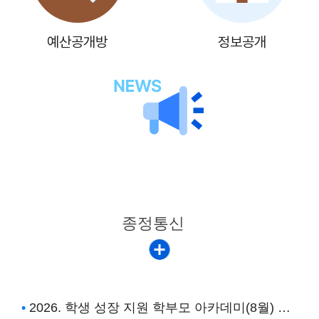
15
광복절
16
예산공개방
여름방학
정보공개
17
대체공휴일
17
여름방학
17
대체공휴일
18
여름방학
공지사항
19
여름개학식
20
사이버폭력예방교육
종정통신
22
토요휴업일
28
다모임
2026. 학생 성장 지원 학부모 아카데미(8월) 안내
29
토요휴업일