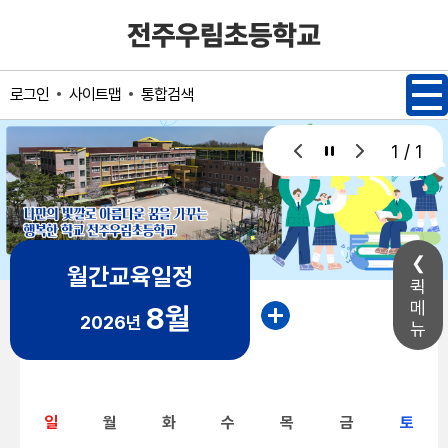
메인메뉴 바로가기
본문내용 바로가기
사이트맵
통합검색
로그인
1 / 1
월간교육일정
퀵
메
8월
2026년
뉴
일
월
화
수
목
금
토