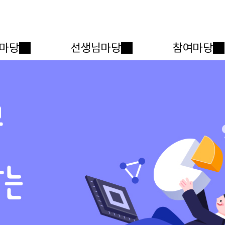
메인메뉴 바로가기
본문내용 바로가기
마당
선생님마당
참여마당