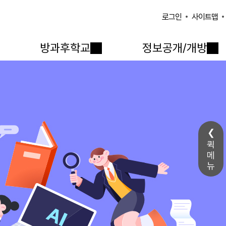
사이트맵
로그인
방과후학교
정보공개/개방
퀵
메
뉴