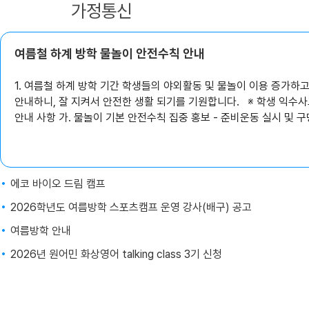
공지사항
가정통신
여름철 하계 방학 물놀이 안전수칙 안내
1. 여름철 하계 방학 기간 학생들의 야외활동 및 물놀이 이용 증가하
안내하니, 잘 지켜서 안전한 생활 되기를 기원합니다. ※ 학생 익수사고 총 11명('26.7.21.기준) 2. 주요
안내 사항 가. 물놀이 기본 안전수칙 집중 홍보 - 준비운동 실시 및 구명조끼 착용 생활화 - 수심이 깊은 곳
및 안전요원 미배치·물놀이 금지 구역 출입 금지 - 보호자 동반 물놀이 실시 및 물놀이 중 안전상황 상시 확
인 나. 안전교육 자료 활용 및 안내 - 학교안전지원시스템 내 ‘물놀이 안전’ 교육 콘텐츠 활용 ※ (URL)
https://www.schoolsafe24.or.kr(자료실-‘물놀이’ 검색) 붙임 (안내용) 계곡·해수욕장 등에서의 안전
사고 예방·대처요령 1부. 끝.
에코 바이오 드림 캠프
2026학년도 여름방학 스포츠캠프 운영 강사(배구) 공고
여름방학 안내
2026년 원어민 화상영어 talking class 3기 신청