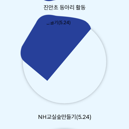
진안초 동아리 활동
NH교실숲만들기(5.24)