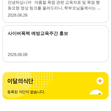
안녕하십니까 여름철 폭염 관련 교육자료 및 폭염 행
동요령 영상 링크를 올려드리니, 학부모님들께서는 관
련자료 확인 및 영상 시청하여 폭염에 안전하게 대처해
2026
06.26
주시기 바랍니다. 감사합니다. 행정안전부 안전한TV
> 유형별 재난 > 자연재난 > [행동요령] 우리의 안전한
여름을 위한 폭염 행동요령(쇼츠)(동영상링크)
사이버폭력 예방교육주간 홍보
2026
06.08
이달의식단
등록된 식단이 없습니다.