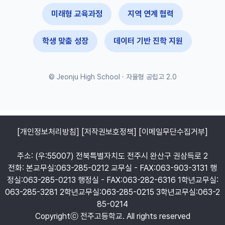
미래형 교육과정
지역 연계 협력
학생 맞춤 성장
데이터 기반 진학 지원
© Jeonju High School · 자율형 공립고 2.0
[개인정보처리방침]
[저작권보호정책]
[이메일무단수집거부]
주소: (우:55007) 전북특별자치도 전주시 완산구 권삼득로 2
전화: 본교무실:063-285-0212 교무실 - FAX:063-903-3131 행
정실:063-285-0213 행정실 - FAX:063-282-6316 1학년교무실:
063-285-3281 2학년교무실:063-285-0215 3학년교무실:063-2
85-0214
Copyrightⓒ 전주고등학교. All rights reserved