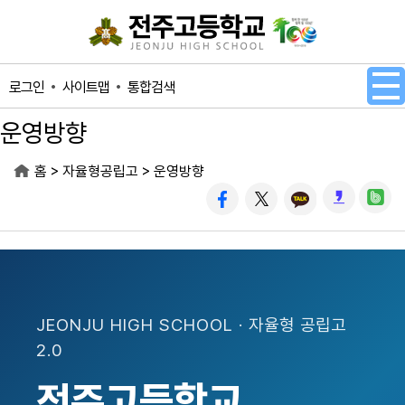
메인메뉴 바로가기
본문내용 바로가기
사이트맵
통합검색
로그인
운영방향
>
>
홈
자율형공립고
운영방향
JEONJU HIGH SCHOOL · 자율형 공립고
2.0
전주고등학교