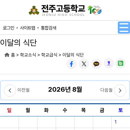
메인메뉴 바로가기
본문내용 바로가기
사이트맵
통합검색
로그인
이달의 식단
>
>
>
홈
학교소식
학교급식
이달의 식단
2026년 8월
이전월
다음월
일
월
화
수
목
금
토
1