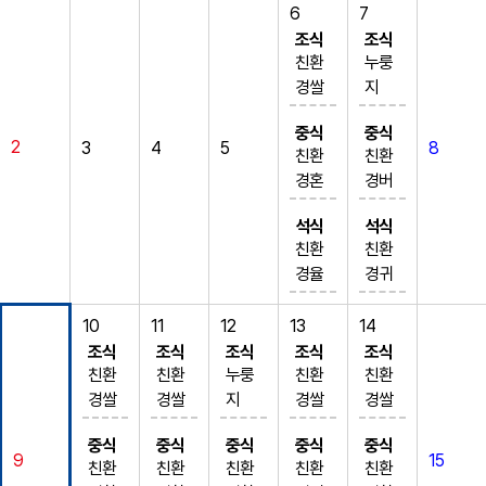
6
7
조식
조식
친환
누룽
경쌀
지
밥
친환
중식
중식
소고
경쌀
2
3
4
5
8
친환
친환
기무
밥
경혼
경버
국 (5.
달걀
합잡
섯카
6.16)
순두
석식
석식
곡밥
로틴
돼지
부국
친환
친환
(5)
밥
갈비
(1.5.
경율
경귀
유부
미역
찜 (5.
6)
무밥
리밥
장국
국 (5.
6.10.1
고등
돈갈
닭개
10
11
12
13
14
(5.6)
6)
3)
어무
비김
장 (5.
조식
조식
조식
조식
조식
청경
꼬막
크런
조림
치찌
6.15)
친환
친환
누룽
친환
친환
채나
채소
치생
(5.6.
개 (5.
돼지
경쌀
경쌀
지
경쌀
경쌀
물무
무침
선까
7)
6.9.1
사태
밥
밥
친환
밥
밥
침 (5.
(5.6.1
스 (1.
단짠
중식
중식
중식
중식
중식
0)
단호
파송
돈육
경쌀
건새
버섯
6)
3.18)
9
15
5.6.1
떡갈
친환
친환
친환
친환
친환
야채
박찜
송달
순두
밥
우미
고기
제육
스윗